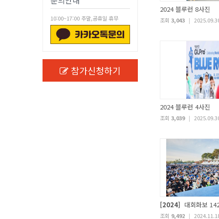
문의안내
2024 블루런 8사진
10:00~17:00 주말,공휴일 휴무
조회
3,043
|
2025.09.3
참가신청하기
2024 블루런 4사진
조회
3,039
|
2025.09.3
[2024]
대회화보 14
조회
9,492
|
2024.11.1