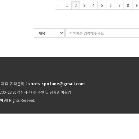
‹
1
2
3
4
5
6
7
8
9
검
검
색
색
조
어
건
입
력
 제휴 기타문의 :
spotv.spotime@gmail.com
11:30~13:30 점심시간) ※ 주말 및 공휴일 미운영
이어
All Rights Reseved.