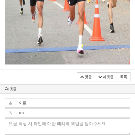
윗글
아랫글
목록
댓글