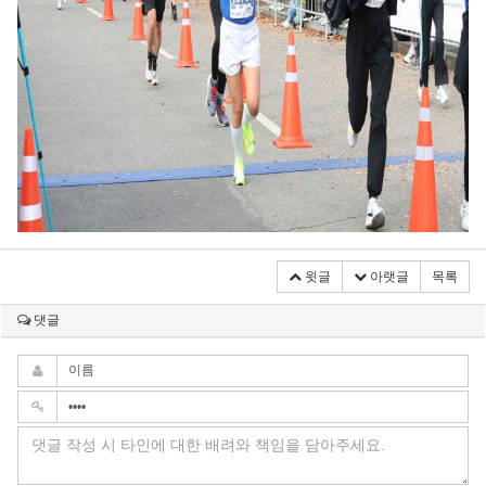
윗글
아랫글
목록
댓글